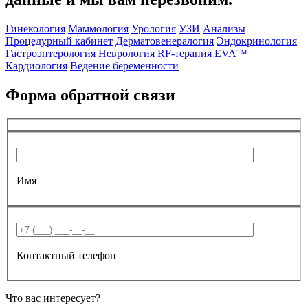
Гинекология
Маммология
Урология
УЗИ
Анализы
Процедурный кабинет
Дерматовенералогия
Эндокринология
Гастроэнтерология
Неврология
RF-терапия EVA™
Кардиология
Ведение беременности
Форма обратной связи
Имя
Контактный телефон
Что вас интересует?