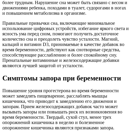
более трудным. Нарушение сна может быть связано с весом и
движениями ребенка, походами в туалет, судорогами в ногах
и повышением метаболизма в организме.
Правильные привычки сна, включающие минимальное
использование цифровых устройств, избегание яркого света и
ясность ума перед сном, помогают получить достаточное
количество сна и преодолеть чувство усталости. Магний,
кальций и витамин D3, принимаемые в качестве добавок во
время беременности, действуют как снотворные средства,
способствующие расслаблению и более спокойному сну.
Пренатальные витаминные и железосодержащие добавки
являются лучшей защитой от усталости.
Симптомы запора при беременности
Повышение уровня прогестерона во время беременности
может замедлять пищеварение, расслаблять мышцы
кишечника, что приводит к замедлению его движения и
запорам. Прием железосодержащих добавок часто может
вызывать запоры или повышать риск их возникновения во
время беременности. Твердый, сухой стул, менее трех
опорожнений кишечника в неделю и болезненное
опорожнение кишечника являются признаками запора.