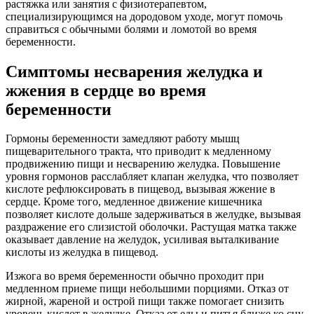
растяжка или занятия с физиотерапевтом,
специализирующимся на дородовом уходе, могут помочь
справиться с обычными болями и ломотой во время
беременности.
Симптомы несварения желудка и
жжения в сердце во время
беременности
Гормоны беременности замедляют работу мышц
пищеварительного тракта, что приводит к медленному
продвижению пищи и несварению желудка. Повышение
уровня гормонов расслабляет клапан желудка, что позволяет
кислоте рефлюксировать в пищевод, вызывая жжение в
сердце. Кроме того, медленное движение кишечника
позволяет кислоте дольше задерживаться в желудке, вызывая
раздражение его слизистой оболочки. Растущая матка также
оказывает давление на желудок, усиливая выталкивание
кислоты из желудка в пищевод.
Изжога во время беременности обычно проходит при
медленном приеме пищи небольшими порциями. Отказ от
жирной, жареной и острой пищи также помогает снизить
уровень кислот в желудке. Отказ от еды и питья ближе ко сну,