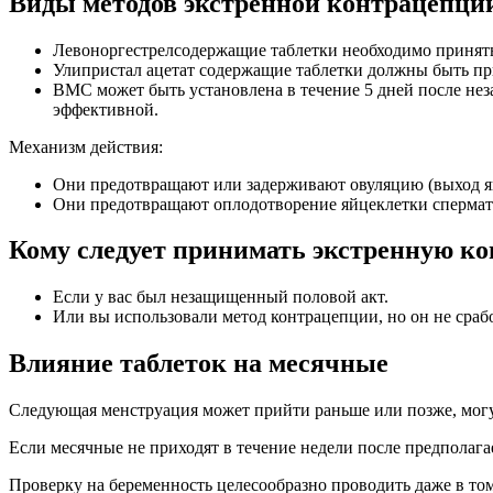
Виды методов экстренной контрацепци
Левоноргестрелсодержащие таблетки необходимо принять в
Улипристал ацетат содержащие таблетки должны быть при
ВМС может быть установлена в течение 5 дней после неза
эффективной.
Механизм действия:
Они предотвращают или задерживают овуляцию (выход яй
Они предотвращают оплодотворение яйцеклетки спермато
Кому следует принимать экстренную к
Если у вас был незащищенный половой акт.
Или вы использовали метод контрацепции, но он не срабо
Влияние таблеток на месячные
Следующая менструация может прийти раньше или позже, могут
Если месячные не приходят в течение недели после предполага
Проверку на беременность целесообразно проводить даже в том