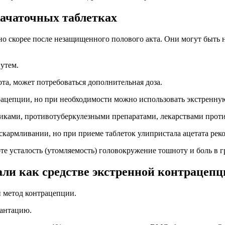
ачаточных таблетках
 скорее после незащищенного полового акта. Они могут быть н
утем.
ота, может потребоваться дополнительная доза.
трацепции, но при необходимости можно использовать экстренну
тиками, противотуберкулезными препаратами, лекарствами про
кармливании, но при приеме таблеток улипристала ацетата реко
е усталость (утомляемость) головокружение тошноту и боль в г
ли как средстве экстренной контрацепц
 метод контрацепции.
лантацию.