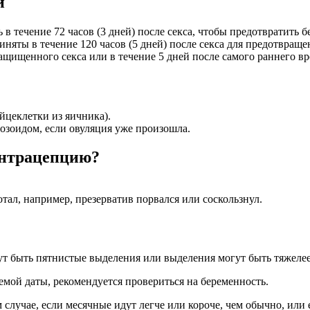
и
 течение 72 часов (3 дней) после секса, чтобы предотвратить б
няты в течение 120 часов (5 дней) после секса для предотвраще
щищенного секса или в течение 5 дней после самого раннего вре
цеклетки из яичника).
зоидом, если овуляция уже произошла.
онтрацепцию?
тал, например, презерватив порвался или соскользнул.
 быть пятнистые выделения или выделения могут быть тяжелее 
емой даты, рекомендуется провериться на беременность.
 случае, если месячные идут легче или короче, чем обычно, или