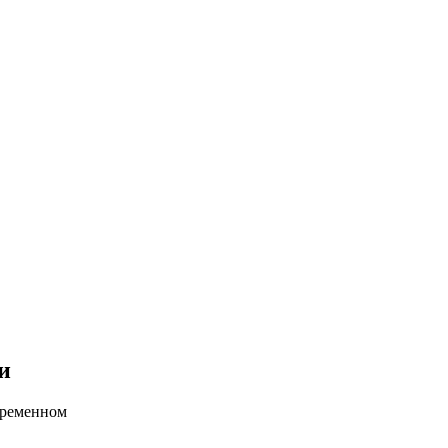
и
временном