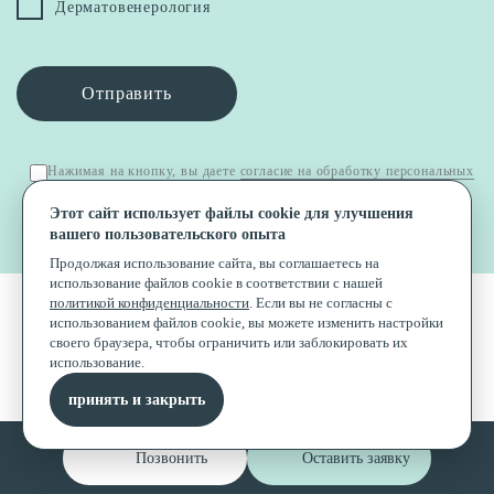
Дерматовенерология
Отправить
Нажимая на кнопку, вы даете
согласие на обработку персональных
данных
и соглашаетесь с
политикой в отношении обработки и
Этот сайт использует файлы cookie для улучшения
защиты персональных данных
.
вашего пользовательского опыта
Продолжая использование сайта, вы соглашаетесь на
использование файлов cookie в соответствии с нашей
политикой конфиденциальности
. Если вы не согласны с
использованием файлов cookie, вы можете изменить настройки
своего браузера, чтобы ограничить или заблокировать их
использование.
принять и закрыть
Позвонить
Оставить заявку