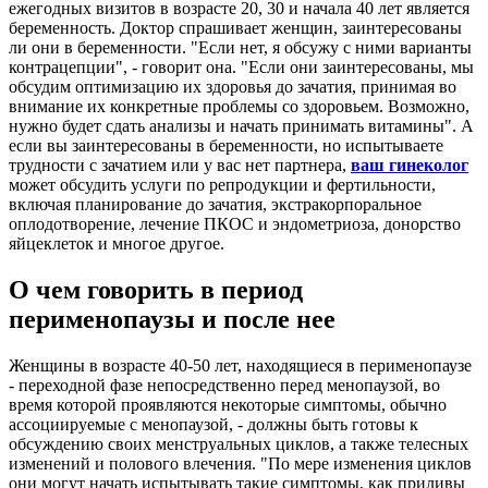
ежегодных визитов в возрасте 20, 30 и начала 40 лет является
беременность. Доктор спрашивает женщин, заинтересованы
ли они в беременности. "Если нет, я обсужу с ними варианты
контрацепции", - говорит она. "Если они заинтересованы, мы
обсудим оптимизацию их здоровья до зачатия, принимая во
внимание их конкретные проблемы со здоровьем. Возможно,
нужно будет сдать анализы и начать принимать витамины". А
если вы заинтересованы в беременности, но испытываете
трудности с зачатием или у вас нет партнера,
ваш гинеколог
может обсудить услуги по репродукции и фертильности,
включая планирование до зачатия, экстракорпоральное
оплодотворение, лечение ПКОС и эндометриоза, донорство
яйцеклеток и многое другое.
О чем говорить в период
перименопаузы и после нее
Женщины в возрасте 40-50 лет, находящиеся в перименопаузе
- переходной фазе непосредственно перед менопаузой, во
время которой проявляются некоторые симптомы, обычно
ассоциируемые с менопаузой, - должны быть готовы к
обсуждению своих менструальных циклов, а также телесных
изменений и полового влечения. "По мере изменения циклов
они могут начать испытывать такие симптомы, как приливы